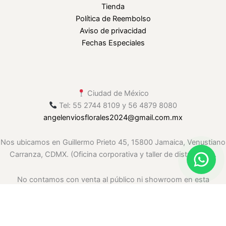
Tienda
Política de Reembolso
Aviso de privacidad
Fechas Especiales
Ciudad de México
Tel: 55 2744 8109 y 56 4879 8080
angelenviosflorales2024
@gmail
.com.mx
Nos ubicamos en Guillermo Prieto 45, 15800 Jamaica, Venustiano
Carranza, CDMX. (Oficina corporativa y taller de distribución.
No contamos con venta al público ni showroom en esta
ubicación. Solo envíos.)
.whatsapp-float{ position: fixed; right: 20px; bottom: 20px; width: