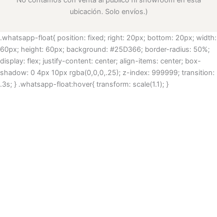
No contamos con venta al público ni showroom en esta
ubicación. Solo envíos.)
.whatsapp-float{ position: fixed; right: 20px; bottom: 20px; width:
60px; height: 60px; background: #25D366; border-radius: 50%;
display: flex; justify-content: center; align-items: center; box-
shadow: 0 4px 10px rgba(0,0,0,.25); z-index: 999999; transition:
.3s; } .whatsapp-float:hover{ transform: scale(1.1); }