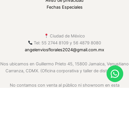
Aviso de privacidad
Fechas Especiales
Ciudad de México
Tel: 55 2744 8109 y 56 4879 8080
angelenviosflorales2024
@gmail
.com.mx
Nos ubicamos en Guillermo Prieto 45, 15800 Jamaica, Venustiano
Carranza, CDMX. (Oficina corporativa y taller de distribución.
No contamos con venta al público ni showroom en esta
ubicación. Solo envíos.)
.whatsapp-float{ position: fixed; right: 20px; bottom: 20px; width:
60px; height: 60px; background: #25D366; border-radius: 50%;
display: flex; justify-content: center; align-items: center; box-
shadow: 0 4px 10px rgba(0,0,0,.25); z-index: 999999; transition: