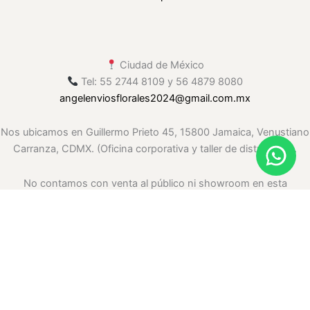
Ciudad de México
Tel: 55 2744 8109 y 56 4879 8080
angelenviosflorales2024
@gmail
.com.mx
Nos ubicamos en Guillermo Prieto 45, 15800 Jamaica, Venustiano
Carranza, CDMX. (Oficina corporativa y taller de distribución.
No contamos con venta al público ni showroom en esta
ubicación. Solo envíos.)
.whatsapp-float{ position: fixed; right: 20px; bottom: 20px; width:
60px; height: 60px; background: #25D366; border-radius: 50%;
display: flex; justify-content: center; align-items: center; box-
shadow: 0 4px 10px rgba(0,0,0,.25); z-index: 999999; transition:
.3s; } .whatsapp-float:hover{ transform: scale(1.1); }