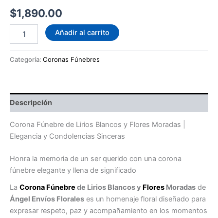
$
1,890.00
Corona
Añadir al carrito
Fúnebre
Lirios
Blancos
Categoría:
Coronas Fúnebres
y
Flores
Moradas
cantidad
Descripción
Corona Fúnebre de Lirios Blancos y Flores Moradas |
Elegancia y Condolencias Sinceras
Honra la memoria de un ser querido con una corona
fúnebre elegante y llena de significado
La
Corona Fúnebre
de Lirios Blancos y
Flores
Moradas
de
Ángel Envíos Florales
es un homenaje floral diseñado para
expresar respeto, paz y acompañamiento en los momentos