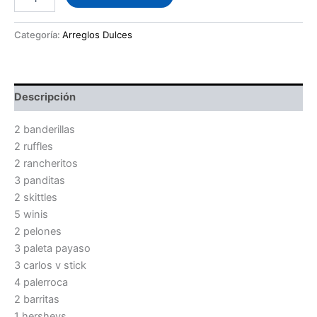
de
Sabores
cantidad
Categoría:
Arreglos Dulces
Descripción
2 banderillas
2 ruffles
2 rancheritos
3 panditas
2 skittles
5 winis
2 pelones
3 paleta payaso
3 carlos v stick
4 palerroca
2 barritas
1 hersheys