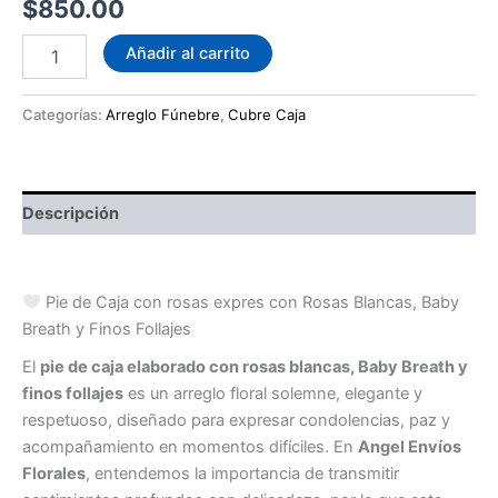
$
850.00
Pie
Añadir al carrito
de
Caja
con
Categorías:
Arreglo Fúnebre
,
Cubre Caja
rosas
expres
cantidad
Descripción
co
Pie de Caja con rosas expres con Rosas Blancas, Baby
Breath y Finos Follajes
El
pie de caja elaborado con rosas blancas, Baby Breath y
finos follajes
es un arreglo floral solemne, elegante y
respetuoso, diseñado para expresar condolencias, paz y
acompañamiento en momentos difíciles. En
Angel Envíos
Florales
, entendemos la importancia de transmitir