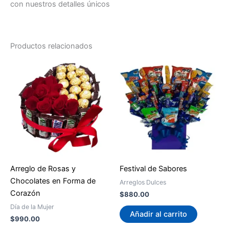
con nuestros detalles únicos
Productos relacionados
Arreglo de Rosas y
Festival de Sabores
Chocolates en Forma de
Arreglos Dulces
Corazón
$
880.00
Día de la Mujer
Añadir al carrito
$
990.00