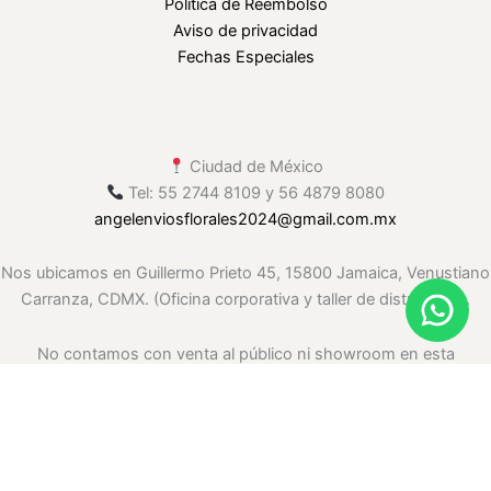
Política de Reembolso
Aviso de privacidad
Fechas Especiales
Ciudad de México
Tel: 55 2744 8109 y 56 4879 8080
angelenviosflorales2024
@gmail
.com.mx
Nos ubicamos en Guillermo Prieto 45, 15800 Jamaica, Venustiano
Carranza, CDMX. (Oficina corporativa y taller de distribución.
No contamos con venta al público ni showroom en esta
ubicación. Solo envíos.)
.whatsapp-float{ position: fixed; right: 20px; bottom: 20px; width:
60px; height: 60px; background: #25D366; border-radius: 50%;