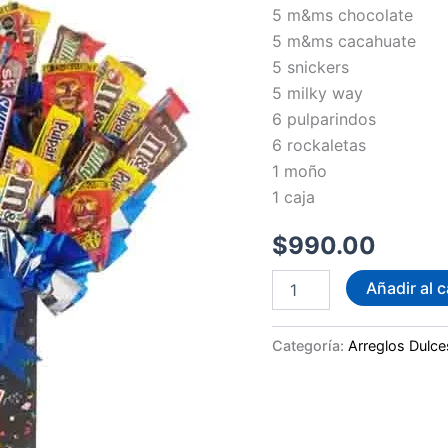
5 m&ms chocolate
5 m&ms cacahuate
5 snickers
5 milky way
6 pulparindos
6 rockaletas
1 moño
1 caja
$
990.00
Dulce
Añadir al c
deseos
de
Cumpleaños
Categoría:
Arreglos Dulce
cantidad