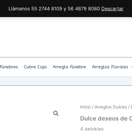
Llámanos 55 2744 8109 y 56 4879 8080
Descartar
Fúnebres
Cubre Caja
Arreglo Fúnebre
Arreglos Florales
Inicio
/
Arreglos Dulces
/ 
Dulce deseos de
4 swinkles