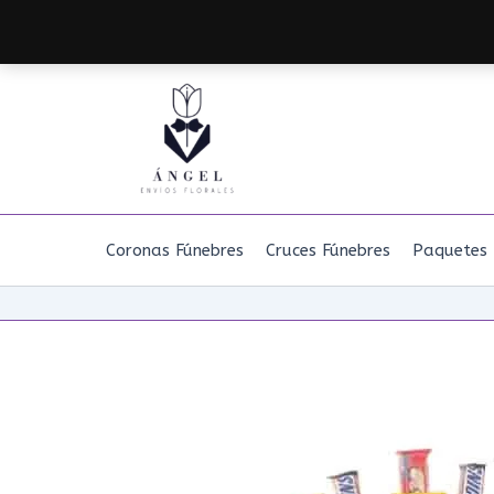
Ir
al
contenido
Coronas Fúnebres
Cruces Fúnebres
Paquetes 