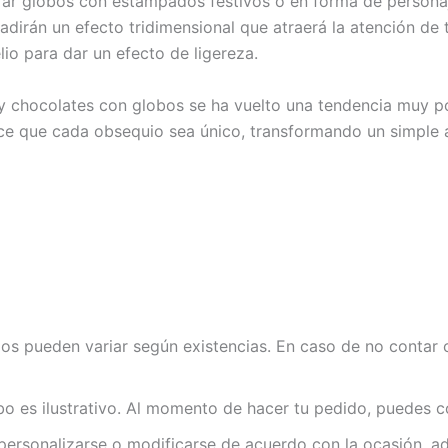
ar globos con estampados festivos o en forma de personaje
ñadirán un efecto tridimensional que atraerá la atención d
lio para dar un efecto de ligereza.
y chocolates con globos se ha vuelto una tendencia muy p
ace que cada obsequio sea único, transformando un simple 
los pueden variar según existencias. En caso de no contar 
bo es ilustrativo. Al momento de hacer tu pedido, puedes co
ersonalizarse o modificarse de acuerdo con la ocasión, ad