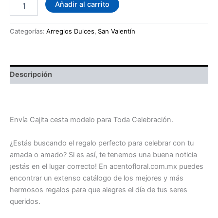
caja
Añadir al carrito
celebración
con
dulces
Categorías:
Arreglos Dulces
,
San Valentín
cantidad
Descripción
caja celebración con dulces
Envía Cajita cesta modelo para Toda Celebración.
¿Estás buscando el regalo perfecto para celebrar con tu
amada o amado? Si es así, te tenemos una buena noticia
¡estás en el lugar correcto! En acentofloral.com.mx puedes
encontrar un extenso catálogo de los mejores y más
hermosos regalos para que alegres el día de tus seres
queridos.