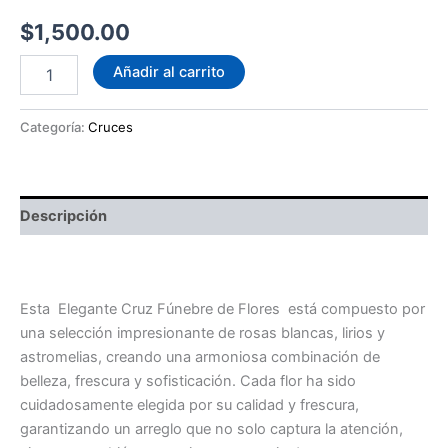
$
1,500.00
Elegante
Añadir al carrito
Cruz
Fúnebre
de
Categoría:
Cruces
Flores
cantidad
Descripción
Elegante Cruz Fúnebre de Flores
Esta Elegante Cruz Fúnebre de Flores está compuesto por
una selección impresionante de rosas blancas, lirios y
astromelias, creando una armoniosa combinación de
belleza, frescura y sofisticación. Cada flor ha sido
cuidadosamente elegida por su calidad y frescura,
garantizando un arreglo que no solo captura la atención,