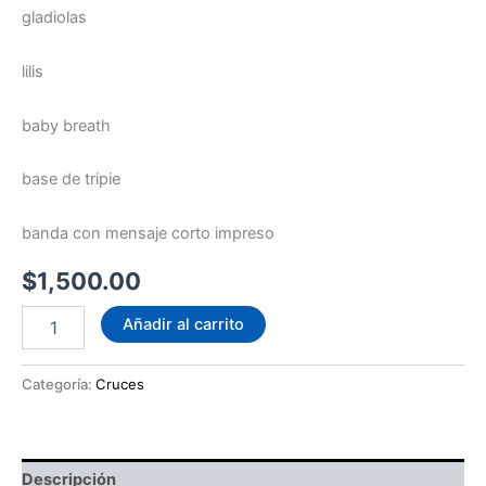
gladiolas
lilis
baby breath
base de tripie
banda con mensaje corto impreso
$
1,500.00
Cruz
Añadir al carrito
Elegancia
natural
para
Categoría:
Cruces
homenajes.
cantidad
Descripción