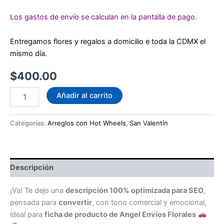
Los gastos de envío se calculan en la pantalla de pago.
Entregamos flores y regalos a domicilio e toda la CDMX el
mismo día.
$
400.00
Ramo
Añadir al carrito
de
3
Hot
Categorías:
Arreglos con Hot Wheels
,
San Valentín
Wheels
cantidad
Descripción
¡Va! Te dejo una
descripción 100% optimizada para SEO
,
pensada para
convertir
, con tono comercial y emocional,
ideal para
ficha de producto de Angel Envíos Florales