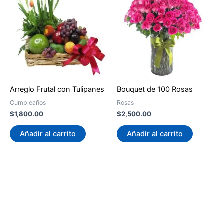
Arreglo Frutal con Tulipanes
Bouquet de 100 Rosas
Cumpleaños
Rosas
$
1,800.00
$
2,500.00
Añadir al carrito
Añadir al carrito